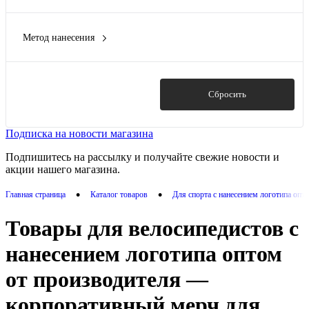
100% полиэстер
(2)
Vibe
(2)
90% переработанная нержавеющая сталь, 10%
полипропилен
(1)
Метод нанесения
DTF (Полноцвет)
(2)
алюминий
(2)
DTF - цифровая вышивка
(2)
алюминий, пластик PP
(1)
Гравировка (CO2 лазер)
(5)
бук/нержавеющая cталь
(1)
Показать
Сбросить
Гравировка (оптоволоконный лазер)
(7)
Показать ещё 21
Гравировка XL (СО2)
(1)
Подписка на новости магазина
Показать ещё 15
Подпишитесь на рассылку и получайте свежие новости и
акции нашего магазина.
•
•
Главная страница
Каталог товаров
Для спорта с нанесением логотипа опт
Товары для велосипедистов с
нанесением логотипа оптом
от производителя —
корпоративный мерч для