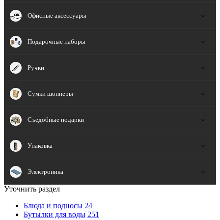
Офисные аксессуары
Подарочные наборы
Ручки
Сумки шопперы
Съедобные подарки
Упаковка
Электроника
Уточнить раздел
Блюда и подносы
24
Бутылки для воды
251