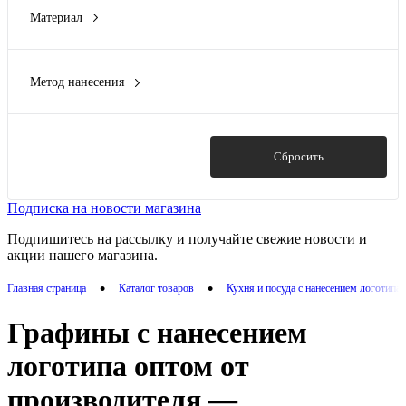
Материал
Originalhome
(1)
бессвинцовое хрустальное стекло
(1)
Riedel
(1)
бессвинцовый хрусталь
(2)
Метод нанесения
боросиликатное стекло, пробка
(2)
Гравировка (CO2 лазер)
(3)
боросиликатное стекло, пробковый материал
(1)
Деколь
(6)
переработанное стекло
(1)
Тампопечать
(3)
Показать
Сбросить
Показать ещё 1
Трафаретная печать круговая
(1)
Цифровая печать
(1)
Подписка на новости магазина
Подпишитесь на рассылку и получайте свежие новости и
акции нашего магазина.
•
•
Главная страница
Каталог товаров
Кухня и посуда с нанесением логотипа
Графины с нанесением
логотипа оптом от
производителя —