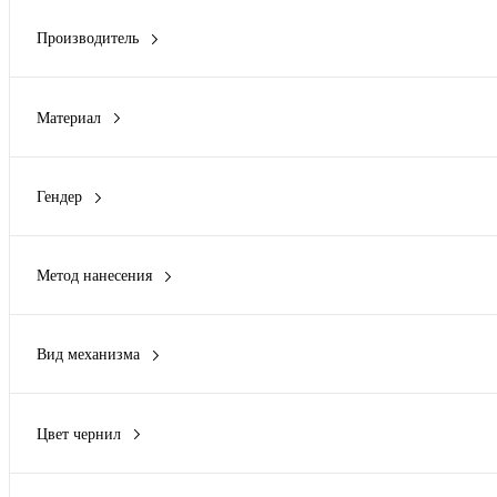
Производитель
Cacharel
(2)
Cerruti 1881
(4)
Материал
Laurens de Graff
(1)
PU, картон
(1)
Lettertone
(5)
аксессуары- нержавеющая сталь, барсетка- искусственная кожа
Long River
(6)
Гендер
аксессуары- нержавеющая сталь, барсетка- искусственная кожа
Показать ещё 6
унисекс
(2)
аксессуары- нержавеющая сталь, стекло, барсетка- искусственн
Бамбук
(1)
Метод нанесения
Показать ещё 168
3D Патч
(12)
3D Трансфер
(1)
Вид механизма
DTF (Полноцвет)
(35)
нажимной
(30)
DTF - цифровая вышивка
(34)
поворотный
(30)
DTF Полноцвет (Маркет)
(1)
Цвет чернил
полуавтомат
(1)
Показать ещё 43
синий
(58)
съемный колпачок
(14)
черный
(4)