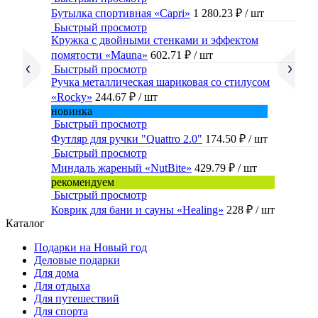
Бутылка спортивная «Capri»
1 280.23 ₽
/ шт
Быстрый просмотр
Кружка с двойными стенками и эффектом
помятости «Mauna»
602.71 ₽
/ шт
Быстрый просмотр
Ручка металлическая шариковая со стилусом
«Rocky»
244.67 ₽
/ шт
новинка
Быстрый просмотр
Футляр для ручки "Quattro 2.0"
174.50 ₽
/ шт
Быстрый просмотр
Миндаль жареный «NutBite»
429.79 ₽
/ шт
рекомендуем
Быстрый просмотр
Коврик для бани и сауны «Healing»
228 ₽
/ шт
Каталог
Подарки на Новый год
Деловые подарки
Для дома
Для отдыха
Для путешествий
Для спорта