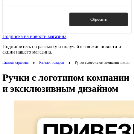
вечный
(20)
бордовый
(1)
гелевый
(5)
голубой
(2)
грифель
(71)
Показать
Сбросить
Показать ещё 15
капиллярный
(1)
капилярный
(1)
Подписка на новости магазина
Показать ещё 8
Подпишитесь на рассылку и получайте свежие новости и
акции нашего магазина.
•
•
Главная страница
Каталог товаров
Ручки с логотипом компании и экскл
Ручки с логотипом компании
и эксклюзивным дизайном