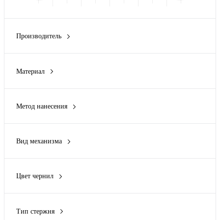
Производитель
Avenue
(3)
Brand Charger
(2)
Материал
Bruno Visconti
(33)
колпачок медь, корпус ручки - алюминий
(1)
Cerruti 1881
(21)
100% переработанный вторичный пластик
(1)
Cesare Emiliano
(3)
Метод нанесения
70% переработанная пшеница, 30% АБС пластик
(1)
Показать ещё 20
Гравировка (CO2 лазер)
(102)
ABS-рециклат
(1)
Гравировка (оптоволоконный лазер)
(300)
PLA пластик
(1)
Вид механизма
Гравировка круговая (оптоволоконный лазер)
(3)
Показать ещё 257
кнопочный
(1)
Заливка полимерной смолой
(27)
нажимной
(259)
Металлостикер
(60)
Цвет чернил
отсутствует
(56)
Показать ещё 13
б/чернил
(2)
поворотный
(268)
бежевый
(1)
съемный колпачок
(163)
Тип стержня
белый
(1)