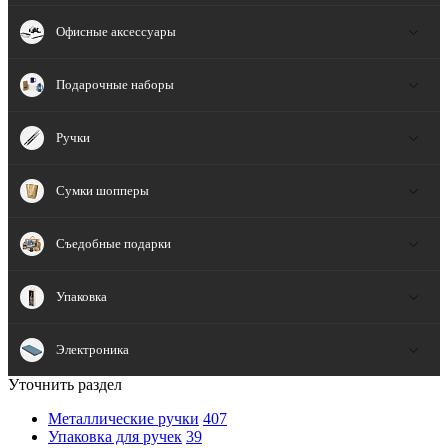
Офисные аксессуары
Подарочные наборы
Ручки
Сумки шопперы
Съедобные подарки
Упаковка
Электроника
Уточнить раздел
Металлические ручки
407
Упаковка для ручек
39