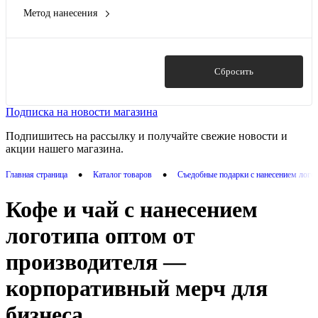
Метод нанесения
банки -стекло, крышки- дерево
(1)
DTF (Полноцвет)
(9)
банки -стекло, крышки- металл
(2)
DTF - цифровая вышивка
(4)
кофеварка - алюминий, нержавеющая сталь, ПП пластик;
Вышивка
(7)
открытка - бумага; мешок - нетканый материал (спанбонд)
(1)
Показать
Сбросить
Гравировка (CO2 лазер)
(9)
Показать ещё 18
Гравировка (оптоволоконный лазер)
(8)
Подписка на новости магазина
Показать ещё 21
Подпишитесь на рассылку и получайте свежие новости и
акции нашего магазина.
•
•
Главная страница
Каталог товаров
Съедобные подарки с нанесением лого
Кофе и чай с нанесением
логотипа оптом от
производителя —
корпоративный мерч для
бизнеса