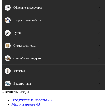
Офисные аксессуары
Подарочные наборы
Ручки
Сумки шопперы
Съедобные подарки
Упаковка
Электроника
Уточнить раздел
Продуктовые наборы
78
Мёд и варенье
43