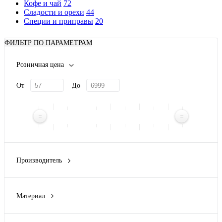
Кофе и чай
72
Сладости и орехи
44
Специи и приправы
20
ФИЛЬТР ПО ПАРАМЕТРАМ
Розничная цена
От
До
Производитель
Eat&Bite
(25)
Eat&Bite Select
(8)
Материал
СУГРЕВЪ
(22)
банка -стекло, крышка- дерево
(1)
банка -стекло, крышка- металл
(4)