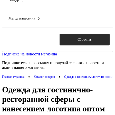
Гендер
70% хлопок, 30% полиэстер, ткань оксфорд
(2)
женский
(3)
80% полиэстер, 20% хлопок-твил
(1)
мужской
(4)
Метод нанесения
унисекс
(1)
Вышивка
(5)
Патчи
(1)
Термотрансфер
(5)
Показать
Сбросить
Трафаретная печать
(5)
Подписка на новости магазина
Подпишитесь на рассылку и получайте свежие новости и
акции нашего магазина.
•
•
Главная страница
Каталог товаров
Одежда с нанесением логотипа оптом 
Одежда для гостинично-
ресторанной сферы с
нанесением логотипа оптом