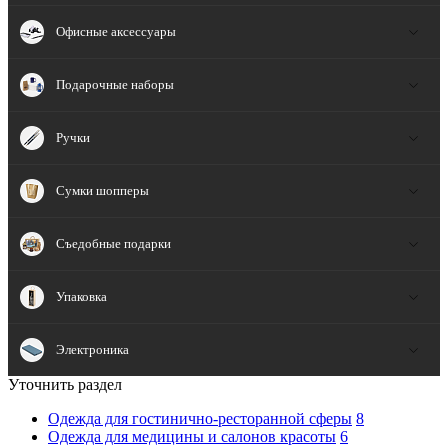
Офисные аксессуары
Подарочные наборы
Ручки
Сумки шопперы
Съедобные подарки
Упаковка
Электроника
Уточнить раздел
Одежда для гостинично-ресторанной сферы
8
Одежда для медицины и салонов красоты
6