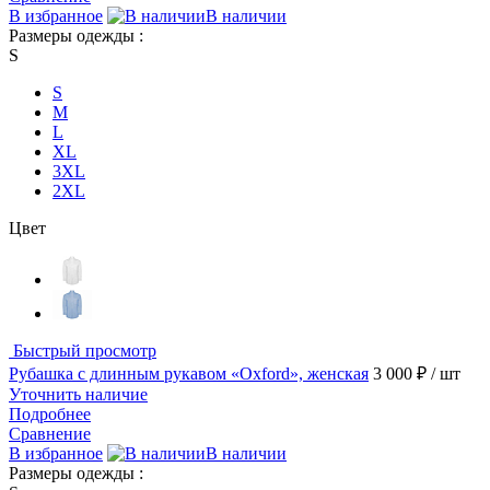
В избранное
В наличии
Размеры одежды :
S
S
M
L
XL
3XL
2XL
Цвет
Быстрый просмотр
Рубашка с длинным рукавом «Oxford», женская
3 000 ₽
/ шт
Уточнить наличие
Подробнее
Сравнение
В избранное
В наличии
Размеры одежды :