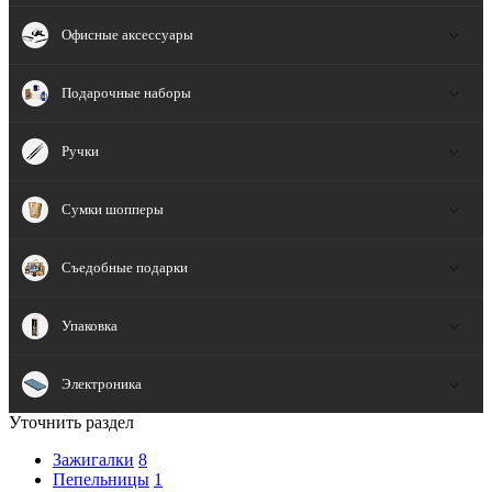
Офисные аксессуары
Подарочные наборы
Ручки
Сумки шопперы
Съедобные подарки
Упаковка
Электроника
Уточнить раздел
Зажигалки
8
Пепельницы
1