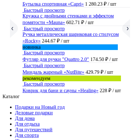
Бутылка спортивная «Capri»
1 280.23 ₽
/ шт
Быстрый просмотр
Кружка с двойными стенками и эффектом
помятости «Mauna»
602.71 ₽
/ шт
Быстрый просмотр
Ручка металлическая шариковая со стилусом
«Rocky»
244.67 ₽
/ шт
новинка
Быстрый просмотр
Футляр для ручки "Quattro 2.0"
174.50 ₽
/ шт
Быстрый просмотр
Миндаль жареный «NutBite»
429.79 ₽
/ шт
рекомендуем
Быстрый просмотр
Коврик для бани и сауны «Healing»
228 ₽
/ шт
Каталог
Подарки на Новый год
Деловые подарки
Для дома
Для отдыха
Для путешествий
Для спорта