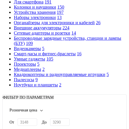
Для смартфона
191
Колонки и наушники
150
Устройства хранения
197
Наборы электроники
13
Органайзеры для электроники и кабелей
26
Внешние аккумуляторы
224
Сетевые адаптеры и розетки
14
Беспроводные зарядные устройства, станции и лампы
(БЗУ)
109
Видеокамеры
5
Смарт-часы и фитнес-браслеты
16
Умные гаджеты
105
Проекторы
5
Медиаплееры
2
Квадрокоптеры и радиоуправляемые игрушки
5
Пылесосы
9
Ноутбуки и планшеты
2
ФИЛЬТР ПО ПАРАМЕТРАМ
Розничная цена
От
До