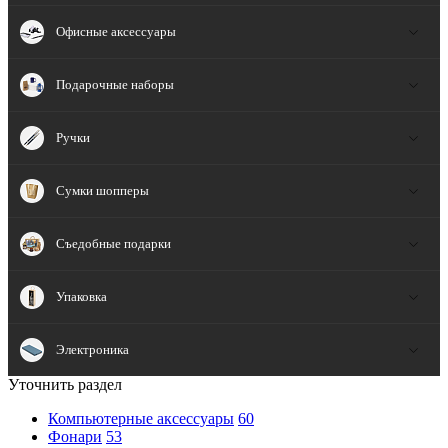
Офисные аксессуары
Подарочные наборы
Ручки
Сумки шопперы
Съедобные подарки
Упаковка
Электроника
Уточнить раздел
Компьютерные аксессуары
60
Фонари
53