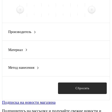
Производитель
HIPER
(2)
Материал
пластик
(2)
Метод нанесения
Заливка полимерной смолой
(1)
Тампопечать
(2)
УФ DTF печать
(1)
Показать
Сбросить
УФ-печать
(1)
Цифровая печать
(2)
Подписка на новости магазина
Подпишитесь на рассылку и получайте свежие новости и