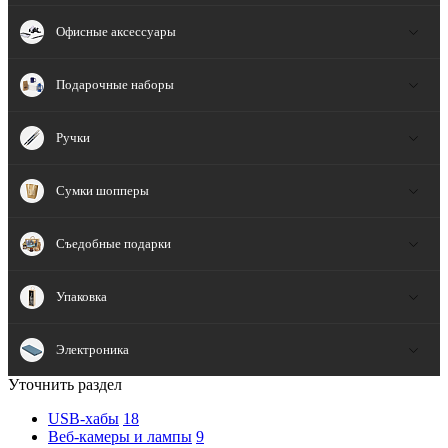
Офисные аксессуары
Подарочные наборы
Ручки
Сумки шопперы
Съедобные подарки
Упаковка
Электроника
Уточнить раздел
USB-хабы
18
Веб-камеры и лампы
9