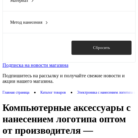
Материал
Deppa
(7)
PU пластик/кожа
(1)
Evolt
(3)
RPET
(1)
Qjet
(2)
Метод нанесения
RPET, резина
(1)
Показать ещё 6
DTF (Полноцвет)
(3)
АБС пластик
(7)
DTF - цифровая вышивка
(1)
АБС пластик, алюминий
(1)
DTF Полноцвет (Маркет)
(3)
Показать
Сбросить
Показать ещё 21
Внешнее производство
(3)
Гравировка (CO2 лазер)
(10)
Подписка на новости магазина
Показать ещё 12
Подпишитесь на рассылку и получайте свежие новости и
акции нашего магазина.
•
•
Главная страница
Каталог товаров
Электроника с нанесением логотипа о
Компьютерные аксессуары с
нанесением логотипа оптом
от производителя —