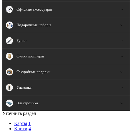
Офисные аксессуары
Подарочные наборы
Ручки
Сумки шопперы
Съедобные подарки
Упаковка
Электроника
Уточнить раздел
Карты
1
Книги
4