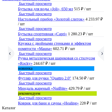
Быстрый просмотр
Бутылка для воды «Joli», 650 мл
515 ₽
/ шт
Быстрый просмотр
Настольный прибор «Золотой слиток»
4 233.97 ₽
/ шт
Быстрый просмотр
Бутылка спортивная «Capri»
1 280.23 ₽
/ шт
Быстрый просмотр
Кружка с двойными стенками и эффектом
помятости «Mauna»
602.71 ₽
/ шт
Быстрый просмотр
Ручка металлическая шариковая со стилусом
«Rocky»
244.67 ₽
/ шт
новинка
Быстрый просмотр
Футляр для ручки "Quattro 2.0"
174.50 ₽
/ шт
Быстрый просмотр
Миндаль жареный «NutBite»
429.79 ₽
/ шт
рекомендуем
Быстрый просмотр
Коврик для бани и сауны «Healing»
228 ₽
/ шт
Каталог