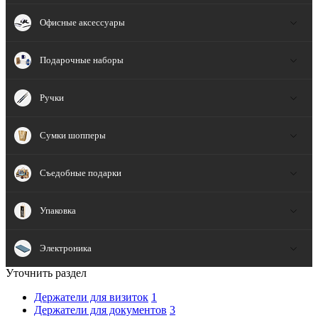
Офисные аксессуары
Подарочные наборы
Ручки
Сумки шопперы
Съедобные подарки
Упаковка
Электроника
Уточнить раздел
Держатели для визиток
1
Держатели для документов
3