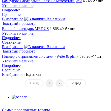
Бамбуковая фоторамка «Sasa» с метеостанцией
4 746 ₽
/ шт
Уточнить наличие
Подробнее
Сравнение
В избранное
В наличии
Быстрый просмотр
Вечный календарь MEDUS
1 868.40 ₽
/ шт
Уточнить наличие
Подробнее
Сравнение
В избранное
В наличии
Быстрый просмотр
Планер с отрывными листами «Write & plan»
595.20 ₽
/ шт
Уточнить наличие
Подробнее
Сравнение
В избранное
Под заказ
Назад
1
2
Вперед
Самые продаваемые товары