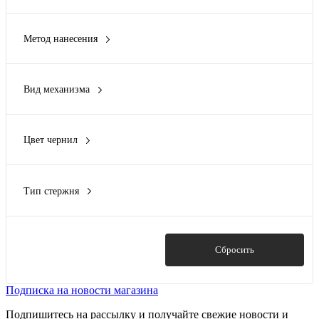
алюминий, бамбук
(1)
Xiaomi
(1)
Бамбук
(5)
Метод нанесения
бамбук, металл
(1)
DTF (Полноцвет)
(1)
бамбук, пластик, RPET-фетр
(2)
DTF - цифровая вышивка
(1)
бамбук/пластик
(1)
Вид механизма
Гравировка (CO2 лазер)
(13)
Показать ещё 24
кварцевый
(3)
Гравировка (оптоволоконный лазер)
(8)
поворотный
(3)
Заливка полимерной смолой
(4)
Цвет чернил
электронный
(1)
Показать ещё 9
синий
(3)
черный
(2)
Тип стержня
шариковый
(5)
Показать
Сбросить
Подписка на новости магазина
Подпишитесь на рассылку и получайте свежие новости и