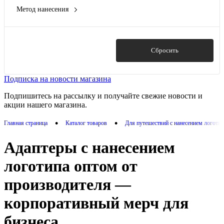
Метод нанесения
металл
(1)
Гравировка (оптоволоконный лазер)
(1)
пластик
(3)
Заливка полимерной смолой
(2)
Тампопечать
(5)
Показать
Сбросить
УФ-печать
(1)
Цифровая печать
(1)
Подписка на новости магазина
Подпишитесь на рассылку и получайте свежие новости и
акции нашего магазина.
•
•
Главная страница
Каталог товаров
Для путешествий с нанесением логоти
Адаптеры с нанесением
логотипа оптом от
производителя —
корпоративный мерч для
бизнеса