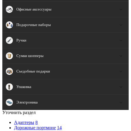
Офисные аксессуары
Подарочные наборы
Ручки
Сумки шопперы
Съедобные подарки
Упаковка
Электроника
Уточнить раздел
Адаптеры
8
Дорожные портмоне
14