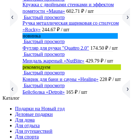
Кружка с двойными стенками и эффектом
помятости «Mauna»
602.71 ₽
/ шт
Быстрый просмотр
Ручка металлическая шариковая со стилусом
«Rocky»
244.67 ₽
/ шт
новинка
Быстрый просмотр
Футляр для ручки "Quattro 2.0"
174.50 ₽
/ шт
Быстрый просмотр
Миндаль жареный «NutBite»
429.79 ₽
/ шт
рекомендуем
Быстрый просмотр
Коврик для бани и сауны «Healing»
228 ₽
/ шт
Быстрый просмотр
Бейсболка «Detroit»
165 ₽
/ шт
Каталог
Подарки на Новый год
Деловые подарки
Для дома
Для отдыха
Для путешествий
Для спорта