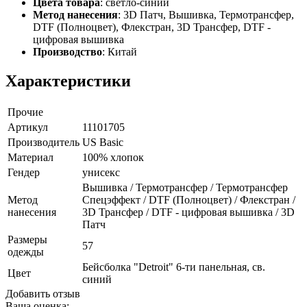
Цвета товара
: светло-синий
Метод нанесения
: 3D Патч, Вышивка, Термотрансфер,
DTF (Полноцвет), Флекстран, 3D Трансфер, DTF -
цифровая вышивка
Производство
: Китай
Характеристики
Прочие
Артикул
11101705
Производитель
US Basic
Материал
100% хлопок
Гендер
унисекс
Вышивка / Термотрансфер / Термотрансфер
Метод
Спецэффект / DTF (Полноцвет) / Флекстран /
нанесения
3D Трансфер / DTF - цифровая вышивка / 3D
Патч
Размеры
57
одежды
Бейсболка "Detroit" 6-ти панельная, св.
Цвет
синий
Добавить отзыв
Ваша оценка: