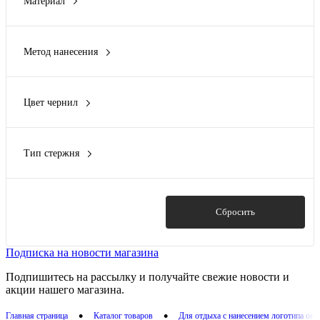
Материал
Lights of Moscow
(2)
АБС пластик
(1)
Linkie
(1)
бумага
(1)
OKTAUR
(1)
Метод нанесения
бумага, грифель
(1)
Показать ещё 3
DTF (Полноцвет)
(1)
высококачественный пластик
(1)
DTF - цифровая вышивка
(1)
гипс
(4)
Цвет чернил
Гравировка (CO2 лазер)
(2)
Показать ещё 11
графит
(1)
Деколь
(1)
Заливка полимерной смолой
(9)
Тип стержня
Показать ещё 5
грифель
(1)
Показать
Сбросить
Подписка на новости магазина
Подпишитесь на рассылку и получайте свежие новости и
акции нашего магазина.
•
•
Главная страница
Каталог товаров
Для отдыха с нанесением логотипа оп