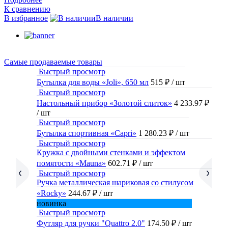
К сравнению
В избранное
В наличии
Самые продаваемые товары
Быстрый просмотр
Бутылка для воды «Joli», 650 мл
515 ₽
/ шт
Быстрый просмотр
Настольный прибор «Золотой слиток»
4 233.97 ₽
/ шт
Быстрый просмотр
Бутылка спортивная «Capri»
1 280.23 ₽
/ шт
Быстрый просмотр
Кружка с двойными стенками и эффектом
помятости «Mauna»
602.71 ₽
/ шт
Быстрый просмотр
Ручка металлическая шариковая со стилусом
«Rocky»
244.67 ₽
/ шт
новинка
Быстрый просмотр
Футляр для ручки "Quattro 2.0"
174.50 ₽
/ шт