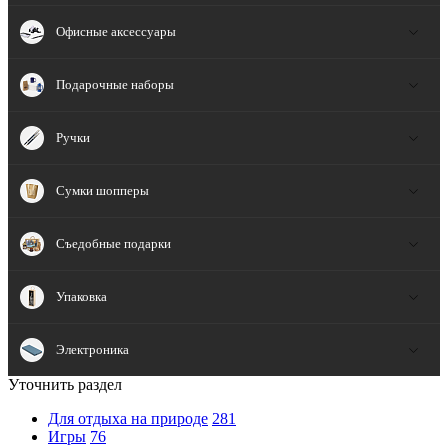
Офисные аксессуары
Подарочные наборы
Ручки
Сумки шопперы
Съедобные подарки
Упаковка
Электроника
Уточнить раздел
Для отдыха на природе
281
Игры
76