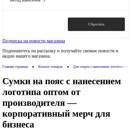
Метод нанесения
100% полиэстер 230D
(1)
Показать ещё 6
3D Трансфер
(7)
100% полиэстер 600D
(2)
DTF (Полноцвет)
(14)
100% полиэстер, экокожа
(1)
DTF - цифровая вышивка
(12)
Показать
Сбросить
Показать ещё 23
DTF Полноцвет (Маркет)
(3)
Внешнее производство
(2)
Подписка на новости магазина
Показать ещё 7
Подпишитесь на рассылку и получайте свежие новости и
акции нашего магазина.
•
•
Главная страница
Каталог товаров
Для спорта с нанесением логотипа опт
Сумки на пояс с нанесением
логотипа оптом от
производителя —
корпоративный мерч для
бизнеса