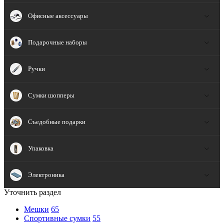
Офисные аксессуары
Подарочные наборы
Ручки
Сумки шопперы
Съедобные подарки
Упаковка
Электроника
Уточнить раздел
Мешки
65
Спортивные сумки
55