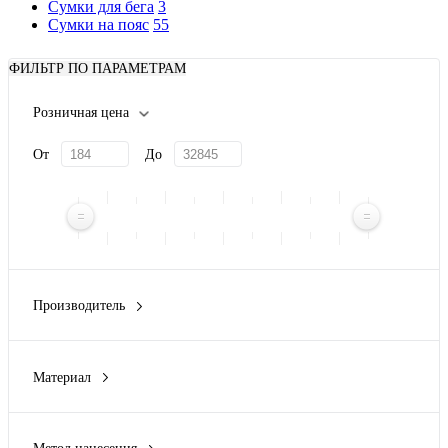
Сумки для бега
3
Сумки на пояс
55
ФИЛЬТР ПО ПАРАМЕТРАМ
Розничная цена
От
До
Производитель
Brand Charger
(1)
BUGATTI
(5)
Материал
Herschel
(1)
100% антивандальный полиэстер стойкий к порезам
(2)
KORIN
(4)
100% полиэстер
(1)
Long River
(5)