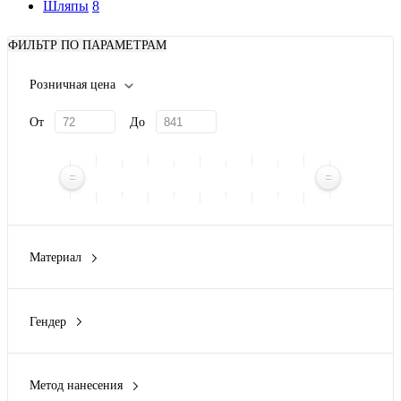
Шляпы
8
ФИЛЬТР ПО ПАРАМЕТРАМ
Розничная цена
От
До
Материал
натуральная солома
(3)
нетканый материал
(1)
Гендер
основной материал - солома, отделка - полииэстер
(1)
унисекс
(1)
полиэстер
(2)
пшеничное волокно
(1)
Метод нанесения