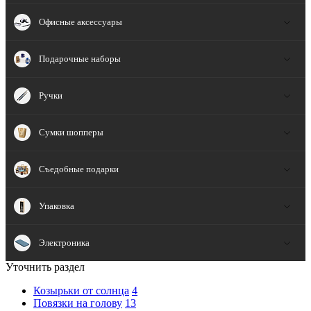
Офисные аксессуары
Подарочные наборы
Ручки
Сумки шопперы
Съедобные подарки
Упаковка
Электроника
Уточнить раздел
Козырьки от солнца
4
Повязки на голову
13