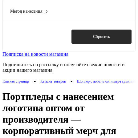
95% ПВХ, 5% кожа
(1)
Метод нанесения
нетканный материал
(1)
Патчи
(2)
полиэстер
(3)
Термотрансфер
(5)
полиэстер 600D
(1)
Трафаретная печать
(1)
Показать
Сбросить
Показать ещё 1
Подписка на новости магазина
Подпишитесь на рассылку и получайте свежие новости и
акции нашего магазина.
•
•
Главная страница
Каталог товаров
Шоппер с логотипом и мерч сумки из т
Портпледы с нанесением
логотипа оптом от
производителя —
корпоративный мерч для