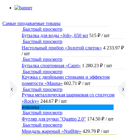
Самые продаваемые товары
Быстрый просмотр
Бутылка для воды «Joli», 650 мл
515 ₽
/ шт
Быстрый просмотр
Настольный прибор «Золотой слиток»
4 233.97 ₽
/ шт
Быстрый просмотр
Бутылка спортивная «Capri»
1 280.23 ₽
/ шт
Быстрый просмотр
Кружка с двойными стенками и эффектом
помятости «Mauna»
602.71 ₽
/ шт
Быстрый просмотр
Ручка металлическая шариковая со стилусом
«Rocky»
244.67 ₽
/ шт
новинка
Быстрый просмотр
Футляр для ручки "Quattro 2.0"
174.50 ₽
/ шт
Быстрый просмотр
Миндаль жареный «NutBite»
429.79 ₽
/ шт