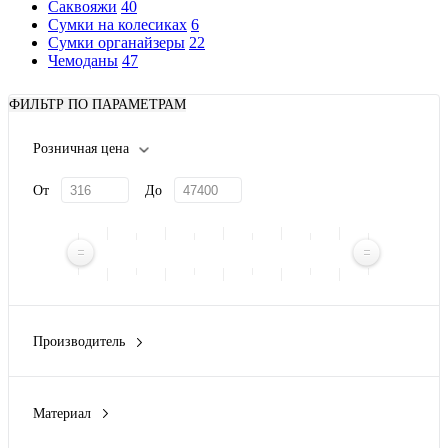
Саквояжи
40
Сумки на колесиках
6
Сумки органайзеры
22
Чемоданы
47
ФИЛЬТР ПО ПАРАМЕТРАМ
Розничная цена
От
До
Производитель
BRIC'S
(1)
Magellan
(2)
Материал
Voyager
(1)
600D полиэстер, искусственная кожа
(1)
YoonY
(1)