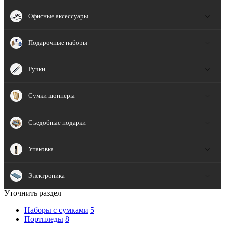
Офисные аксессуары
Подарочные наборы
Ручки
Сумки шопперы
Съедобные подарки
Упаковка
Электроника
Уточнить раздел
Наборы с сумками
5
Портпледы
8