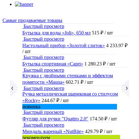
Самые продаваемые товары
Быстрый просмотр
Бутылка для воды «Joli», 650 мл
515 ₽
/ шт
Быстрый просмотр
Настольный прибор «Золотой слиток»
4 233.97 ₽
/ шт
Быстрый просмотр
Бутылка спортивная «Capri»
1 280.23 ₽
/ шт
Быстрый просмотр
Кружка с двойными стенками и эффектом
помятости «Mauna»
602.71 ₽
/ шт
Быстрый просмотр
Ручка металлическая шариковая со стилусом
«Rocky»
244.67 ₽
/ шт
новинка
Быстрый просмотр
Футляр для ручки "Quattro 2.0"
174.50 ₽
/ шт
Быстрый просмотр
Миндаль жареный «NutBite»
429.79 ₽
/ шт
рекомендуем