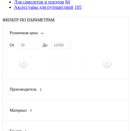
Для самолетов и поездов
84
Аксессуары для путешествий
105
ФИЛЬТР ПО ПАРАМЕТРАМ
Розничная цена
От
До
Производитель
Alessandro Venanzi
(1)
Avenue
(1)
Материал
Brand Charger
(2)
100% водостойкий полиэстер из переработанного
BUGATTI
(9)
пластика
(2)
Deppa
(7)
100% хлопок
(2)