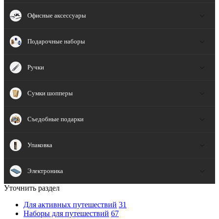
Офисные аксессуары
Подарочные наборы
Ручки
Сумки шопперы
Съедобные подарки
Упаковка
Электроника
Уточнить раздел
Для активных путешествий
31
Наборы для путешествий
67