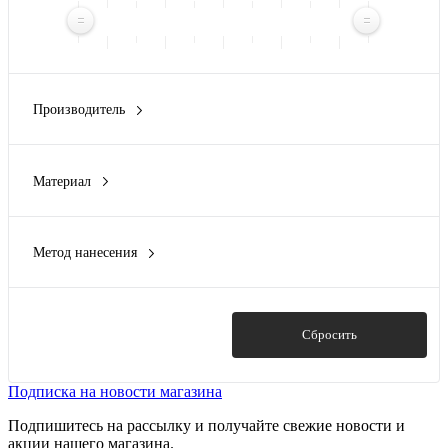
Производитель
Avenue
(1)
Eat&Bite
(6)
Материал
Eat&Bite Select
(3)
акация, нержавеющая cталь
(2)
Paul Bocuse
(1)
акация, нержавеющая сталь
(1)
Seasons
(2)
Метод нанесения
Бамбук
(1)
Гравировка (CO2 лазер)
(15)
бамбук, нержавеющая сталь
(2)
Гравировка (оптоволоконный лазер)
(13)
бамбук, сланец, нержавеющая сталь
(2)
Металлостикер
(1)
Показать
Сбросить
Показать ещё 8
Тампопечать
(7)
Тиснение
(1)
Подписка на новости магазина
Показать ещё 3
Подпишитесь на рассылку и получайте свежие новости и
акции нашего магазина.