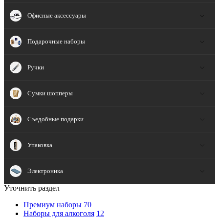
Офисные аксессуары
Подарочные наборы
Ручки
Сумки шопперы
Съедобные подарки
Упаковка
Электроника
Уточнить раздел
Премиум наборы
70
Наборы для алкоголя
12