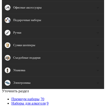
Офисные аксессуары
Подарочные наборы
Ручки
Сумки шопперы
Съедобные подарки
Упаковка
Электроника
Уточнить раздел
Премиум наборы
70
Наборы для алкоголя
9