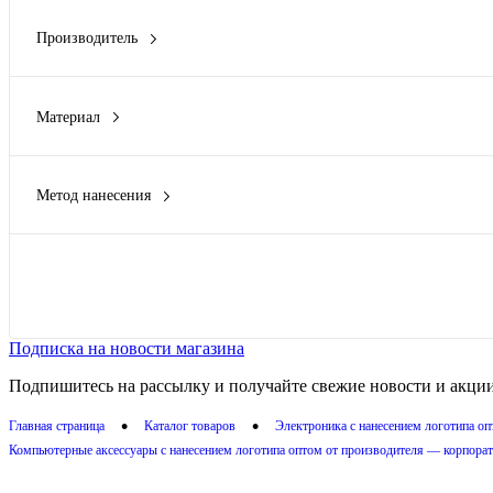
Производитель
Xiaomi
(2)
Xoopar
(2)
Материал
АБС пластик
(1)
ПВХ, АБС-пластик, металл
(2)
Метод нанесения
пластик
(2)
Гравировка (CO2 лазер)
(1)
ПУ кожа, ткань
(1)
Гравировка (оптоволоконный лазер)
(1)
Заливка полимерной смолой
(1)
Показать
Тампопечать
(4)
Термотрансфер
(2)
Подписка на новости магазина
Показать ещё 3
Подпишитесь на рассылку и получайте свежие новости и акции
•
•
Главная страница
Каталог товаров
Электроника с нанесением логотипа о
Компьютерные аксессуары с нанесением логотипа оптом от производителя — корпорат