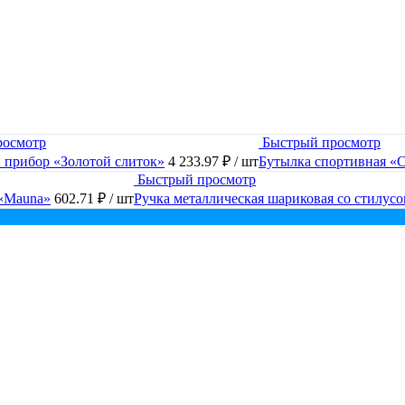
росмотр
Быстрый просмотр
 прибор «Золотой слиток»
4 233.97 ₽
/ шт
Бутылка спортивная «C
Быстрый просмотр
 «Mauna»
602.71 ₽
/ шт
Ручка металлическая шариковая со стилус