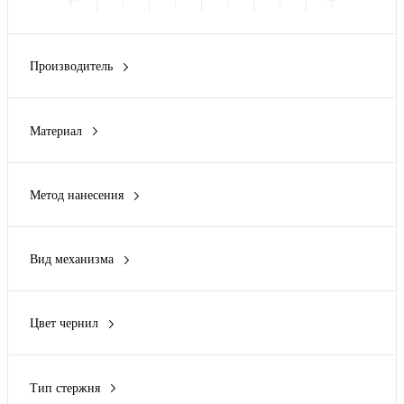
Производитель
Avenue
(1)
Cerruti 1881
(2)
Материал
Lettertone
(6)
алюминий
(3)
Luxe
(7)
Бамбук
(1)
Parker
(4)
Метод нанесения
бамбук, картон
(1)
Показать ещё 2
Гравировка (CO2 лазер)
(4)
бамбук, пластик
(1)
Гравировка (оптоволоконный лазер)
(17)
бамбук/алюминий
(1)
Вид механизма
Заливка полимерной смолой
(1)
Показать ещё 13
нажимной
(11)
Металлостикер
(1)
отсутствует
(2)
Тампопечать
(16)
Цвет чернил
поворотный
(25)
Показать ещё 5
графит
(9)
съемный колпачок
(27)
желтый
(1)
Тип стержня
синий
(30)