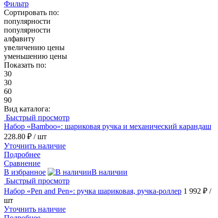
Фильтр
Сортировать по:
популярности
популярности
алфавиту
увеличению цены
уменьшению цены
Показать по:
30
30
60
90
Вид каталога:
Быстрый просмотр
Набор «Bamboo»: шариковая ручка и механический карандаш
228.80 ₽
/ шт
Уточнить наличие
Подробнее
Сравнение
В избранное
В наличии
Быстрый просмотр
Набор «Pen and Pen»: ручка шариковая, ручка-роллер
1 992 ₽
/
шт
Уточнить наличие
Подробнее