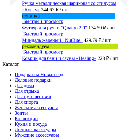
Ручка металлическая шариковая со стилусом
«Rocky»
244.67 ₽
/ шт
новинка
Быстрый просмотр
Футляр для ручки "Quattro 2.0"
174.50 ₽
/ шт
Быстрый просмотр
Миндаль жареный «NutBite»
429.79 ₽
/ шт
рекомендуем
Быстрый просмотр
Коврик для бани и сауны «Healing»
228 ₽
/ шт
Каталог
Подарки на Новый год
Деловые подарки
Для дома
Для отдыха
Для путешествий
Для спорта
Женские аксессуары
Зонты
Коллекции
Кухня и посуда
Личные аксессуары
Мужские аксессуары