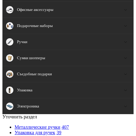
Офисные аксессуары
Подарочные наборы
Ручки
Сумки шопперы
Съедобные подарки
Упаковка
Электроника
Уточнить раздел
Металлические ручки
407
Упаковка для ручек
39