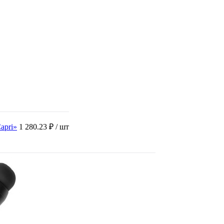
apri»
1 280.23 ₽
/ шт