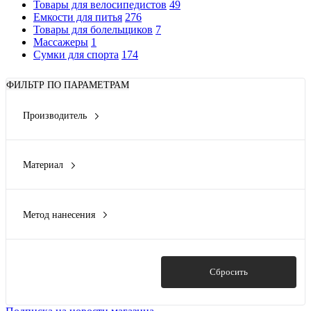
Товары для велосипедистов
49
Емкости для питья
276
Товары для болельщиков
7
Массажеры
1
Сумки для спорта
174
ФИЛЬТР ПО ПАРАМЕТРАМ
Производитель
Vibe
(1)
Материал
пробковый материал, неокрашенный хлопок
(1)
Метод нанесения
Вышивка
(1)
Гравировка (CO2 лазер)
(1)
Термотрансфер
(1)
Показать
Сбросить