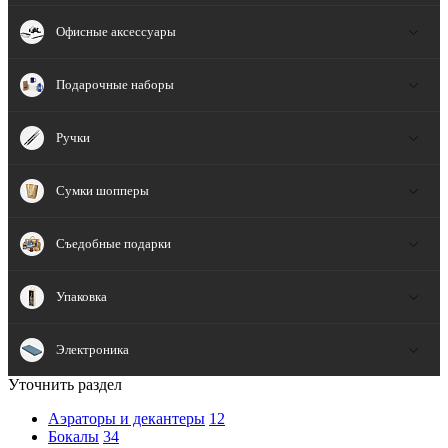
Офисные аксессуары
Подарочные наборы
Ручки
Сумки шопперы
Съедобные подарки
Упаковка
Электроника
Уточнить раздел
Аэраторы и декантеры
12
Бокалы
34