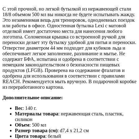
С этой прочной, но легкой бутылкой из нержавеющей стали
18/8 объемом 500 мл вы никогда не будете испытывать жажду.
Это незаменимая вещь для тренировок, однодневных поездок
или работы в офисе. Одностенная бутылка Lexi с матовой
отделкой имеет достаточно места для нанесения любого
логотипа. Соломенная крышка со встроенной ручкой для
переноски делает эту бутылку удобной для питья и переноски.
Отверстие диаметром 44 мм подходит для кубиков льда и
обеспечивает легкое заполнение, разливание и мытье. Не
содержит БФА, испытана и одобрена в соответствии с
немецким законодательством о безопасности пищевых
продуктов (LFGB). Проверена на содержание фталатов и
одобрена для использования в соответствии с правилами
REACH. Рекомендуется мыть вручную. В подарочной коробке
из переработанного картона.
Дополнительное описание:
Вес
: 140 г.
Материалы товара
: нержавеющая cталь, пластик,
силикон
Объем
: 500 мл
Размер товара (см)
: d7,4 х 21,2 см
Цвета товара
: белый