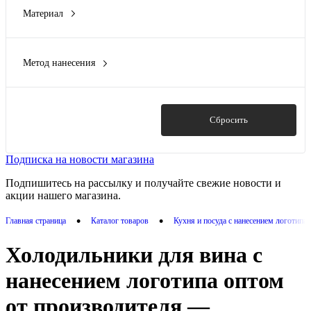
Материал
Seasons
(1)
нержавеющая cталь
(2)
нержавеющая сталь
(1)
Метод нанесения
нержавеющая сталь, пластик, бархатная ткань
(1)
Гравировка (оптоволоконный лазер)
(3)
ПВХ
(3)
Тампопечать
(3)
переработанный ПЭТ
(1)
Термотрансфер
(5)
Показать
Сбросить
Показать ещё 2
УФ DTF печать
(1)
УФ-печать
(1)
Подписка на новости магазина
Показать ещё 1
Подпишитесь на рассылку и получайте свежие новости и
акции нашего магазина.
•
•
Главная страница
Каталог товаров
Кухня и посуда с нанесением логотипа
Холодильники для вина с
нанесением логотипа оптом
от производителя —