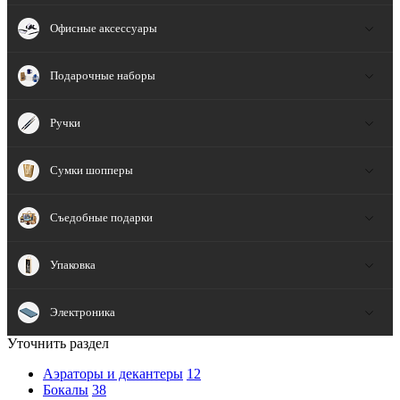
Офисные аксессуары
Подарочные наборы
Ручки
Сумки шопперы
Съедобные подарки
Упаковка
Электроника
Уточнить раздел
Аэраторы и декантеры
12
Бокалы
38