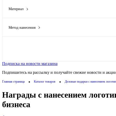
Материал
бук
(1)
бук, акрил
(2)
Метод нанесения
дерево/стекло
(2)
Гравировка (CO2 лазер)
(44)
металл/дерево
(2)
Гравировка (оптоволоконный лазер)
(3)
стекло
(26)
Металлостикер
(6)
Показать
Показать ещё 4
Тампопечать
(42)
Тиснение
(32)
Подписка на новости магазина
Показать ещё 6
Подпишитесь на рассылку и получайте свежие новости и акции
•
•
Главная страница
Каталог товаров
Деловые подарки с нанесением логоти
Награды с нанесением логоти
бизнеса