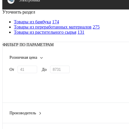
Электроника
Уточнить раздел
Товары из бамбука
174
Товары из переработанных материалов
275
Товары из растительного сырья
131
ФИЛЬТР ПО ПАРАМЕТРАМ
Розничная цена
От
До
Производитель
Avenue
(3)
Eat&Bite
(8)