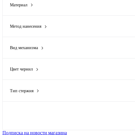
Материал
Eat&Bite Select
(2)
100% хлопок
(1)
Evolt
(1)
50% бамбуковое волокно, 20% бумажное вторсырье, 5% куку
FARE
(2)
Метод нанесения
50% бамбуковое волокно, 30% кукурузный крахмал, 20% поли
Показать ещё 4
DTF (Полноцвет)
(1)
50% пшеничное волокно, 50% пластик, крышка из бамбука
(1)
DTF - цифровая вышивка
(1)
АБС пластик/бамбук
(1)
Вид механизма
Гравировка (CO2 лазер)
(133)
Показать ещё 56
кварцевый
(1)
Гравировка (оптоволоконный лазер)
(24)
нажимной
(15)
Гравировка круговая (CO2 лазер)
(10)
Цвет чернил
поворотный
(6)
Показать ещё 15
графит
(10)
полуавтомат
(2)
синий
(20)
съемный колпачок
(7)
Тип стержня
черный
(6)
вечный
(6)
грифель
(4)
шариковый
(25)
Показать
Подписка на новости магазина