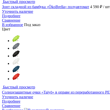
Быстрый просмотр
Зонт складной из бамбука «ÖkoBrella» полуавтомат
4 590 ₽
/ шт
Уточнить наличие
Подробнее
Сравнение
В избранное
Под заказ
Цвет
Быстрый просмотр
Солнцезащитные очки «Taiyō» в оправе из переработанного PE
Уточнить наличие
Подробнее
Сравнение