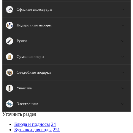
Офисные аксессуары
Подарочные наборы
Ручки
Сумки шопперы
Съедобные подарки
Упаковка
Электроника
Уточнить раздел
Блюда и подносы
24
Бутылки для воды
251