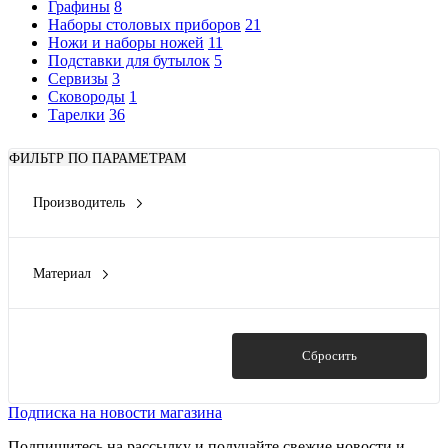
Графины
8
Наборы столовых приборов
21
Ножи и наборы ножей
11
Подставки для бутылок
5
Сервизы
3
Сковороды
1
Тарелки
36
ФИЛЬТР ПО ПАРАМЕТРАМ
Производитель
Nadoba
(1)
Материал
литой алюминий, индукционное дно из нержавеющей
стали
(1)
Показать
Сбросить
Подписка на новости магазина
Подпишитесь на рассылку и получайте свежие новости и