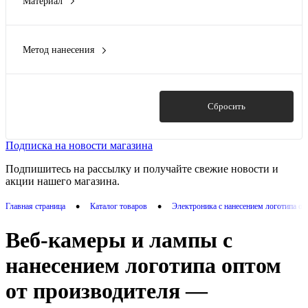
Материал
Rombica
(2)
АБС пластик
(1)
АБС-пластик
(1)
Метод нанесения
алюминий
(1)
Гравировка (оптоволоконный лазер)
(1)
пластик
(6)
Заливка полимерной смолой
(1)
Тампопечать
(8)
Показать
Сбросить
УФ-печать
(7)
Цифровая печать
(3)
Подписка на новости магазина
Подпишитесь на рассылку и получайте свежие новости и
акции нашего магазина.
•
•
Главная страница
Каталог товаров
Электроника с нанесением логотипа о
Веб-камеры и лампы с
нанесением логотипа оптом
от производителя —