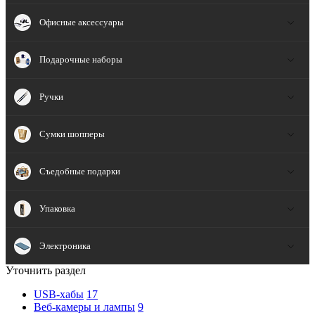
Офисные аксессуары
Подарочные наборы
Ручки
Сумки шопперы
Съедобные подарки
Упаковка
Электроника
Уточнить раздел
USB-хабы
17
Веб-камеры и лампы
9