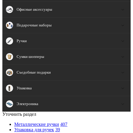
Офисные аксессуары
Подарочные наборы
Ручки
Сумки шопперы
Съедобные подарки
Упаковка
Электроника
Уточнить раздел
Металлические ручки
407
Упаковка для ручек
39