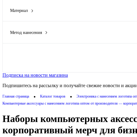
Материал
АБС пластик
(2)
Метод нанесения
Заливка полимерной смолой
(1)
Тампопечать
(1)
УФ DTF печать
(1)
Показать
УФ-печать
(1)
Цифровая печать
(1)
Подписка на новости магазина
Подпишитесь на рассылку и получайте свежие новости и акции
•
•
Главная страница
Каталог товаров
Электроника с нанесением логотипа о
Компьютерные аксессуары с нанесением логотипа оптом от производителя — корпорат
Наборы компьютерных аксессу
корпоративный мерч для бизн