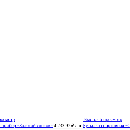
росмотр
Быстрый просмотр
 прибор «Золотой слиток»
4 233.97 ₽
/ шт
Бутылка спортивная «C