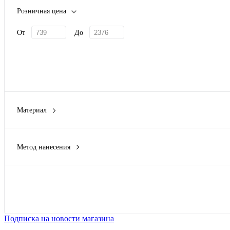
Розничная цена
От
До
Материал
мультиинструмент-пассатижи- металл, фонарик- пластик
(1)
нержавеющая cталь
(1)
Метод нанесения
нержавеющая сталь, бамбук
(1)
3D Патч
(1)
пластик
(2)
Гравировка (CO2 лазер)
(2)
расческа, пилка для ногтей - бамбук, бальзам для губ -пластик,
Гравировка (оптоволоконный лазер)
(3)
Показать
Заливка полимерной смолой
(2)
Металлостикер
(5)
Подписка на новости магазина
Показать ещё 8