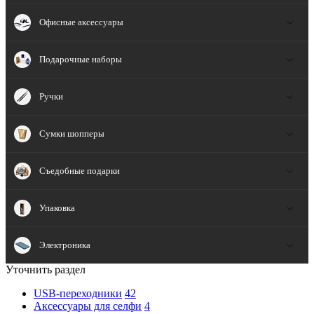
Офисные аксессуары
Подарочные наборы
Ручки
Сумки шопперы
Съедобные подарки
Упаковка
Электроника
Уточнить раздел
USB-переходники
42
Аксессуары для селфи
4