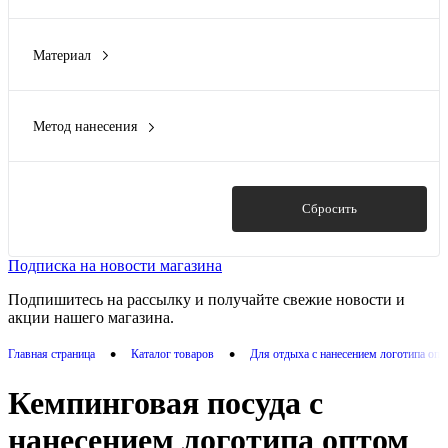
Avenue
(1)
bobber
(3)
Материал
Stanley
(2)
50% нержавеющая сталь 50% бук
(1)
THERMOS
(36)
50% пшеничное волокно, 50% полипропилен
(1)
Tour de Grass
(4)
Метод нанесения
PS пластик, PC пластик
(1)
Показать ещё 2
Вышивка
(1)
антибактериальный PP
(1)
Гравировка (CO2 лазер)
(32)
бамбуковое волокно- 50%, полипропилен- 50%
(2)
Гравировка (оптоволоконный лазер)
(29)
Показать
Сбросить
Показать ещё 18
Гравировка XL (СО2)
(2)
Гравировка круговая (CO2 лазер)
(23)
Подписка на новости магазина
Показать ещё 10
Подпишитесь на рассылку и получайте свежие новости и
акции нашего магазина.
•
•
Главная страница
Каталог товаров
Для отдыха с нанесением логотипа оп
Кемпинговая посуда с
нанесением логотипа оптом