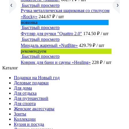
Быстрый просмотр
Ручка металлическая шариковая со стилусом
«Rocky»
244.67 ₽
/ шт
новинка
Быстрый просмотр
Футляр для ручки "Quattro 2.0"
174.50 ₽
/ шт
Быстрый просмотр
Миндаль жареный «NutBite»
429.79 ₽
/ шт
рекомендуем
Быстрый просмотр
Коврик для бани и сауны «Healing»
228 ₽
/ шт
Каталог
Подарки на Новый год
Деловые подарки
Для дома
Для отдыха
Для путешествий
Для спорта
Женские аксессуары
Зонты
Коллекции
Кухня и посуда