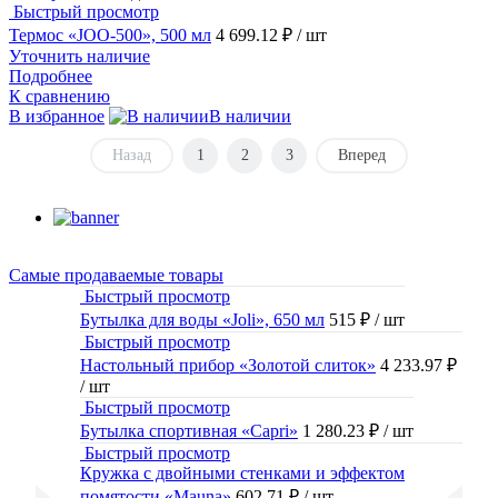
Быстрый просмотр
Термос «JOO-500», 500 мл
4 699.12 ₽
/ шт
Уточнить наличие
Подробнее
К сравнению
В избранное
В наличии
Назад
1
2
3
Вперед
Самые продаваемые товары
Быстрый просмотр
Бутылка для воды «Joli», 650 мл
515 ₽
/ шт
Быстрый просмотр
Настольный прибор «Золотой слиток»
4 233.97 ₽
/ шт
Быстрый просмотр
Бутылка спортивная «Capri»
1 280.23 ₽
/ шт
Быстрый просмотр
Кружка с двойными стенками и эффектом
помятости «Mauna»
602.71 ₽
/ шт