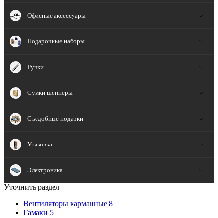
Офисные аксессуары
Подарочные наборы
Ручки
Сумки шопперы
Съедобные подарки
Упаковка
Электроника
Уточнить раздел
Вентиляторы карманные
8
Гамаки
5