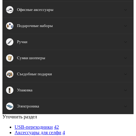
Офисные аксессуары
Подарочные наборы
Ручки
Сумки шопперы
Съедобные подарки
Упаковка
Электроника
Уточнить раздел
USB-переходники
42
Аксессуары для селфи
4