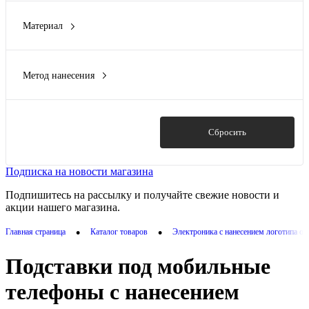
Материал
алюминий, бамбук
(1)
Бамбук
(1)
Метод нанесения
бамбук, пластик, RPET-фетр
(3)
Гравировка (CO2 лазер)
(5)
Тампопечать
(5)
Термотрансфер
(1)
Показать
Сбросить
УФ DTF печать
(1)
УФ-печать
(1)
Подписка на новости магазина
Показать ещё 1
Подпишитесь на рассылку и получайте свежие новости и
акции нашего магазина.
•
•
Главная страница
Каталог товаров
Электроника с нанесением логотипа о
Подставки под мобильные
телефоны с нанесением