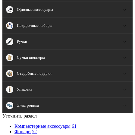
Офисные аксессуары
Подарочные наборы
Ручки
Сумки шопперы
Съедобные подарки
Упаковка
Электроника
Уточнить раздел
Компьютерные аксессуары
61
Фонари
52