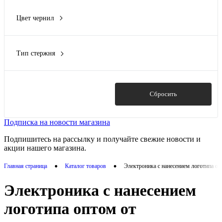
поворотный
(17)
DTF Полноцвет (Маркет)
(6)
Цвет чернил
съемный колпачок
(2)
Показать ещё 31
синий
(19)
черный
(12)
Тип стержня
шариковый
(27)
Показать
Сбросить
Подписка на новости магазина
Подпишитесь на рассылку и получайте свежие новости и
акции нашего магазина.
•
•
Главная страница
Каталог товаров
Электроника с нанесением логотипа о
Электроника с нанесением
логотипа оптом от