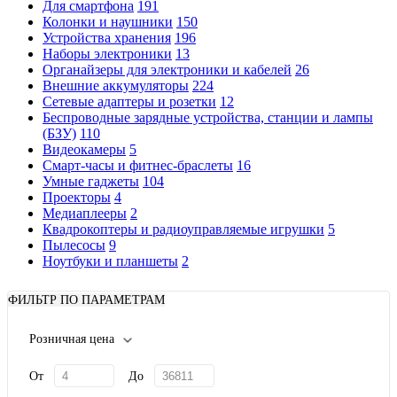
Для смартфона
191
Колонки и наушники
150
Устройства хранения
196
Наборы электроники
13
Органайзеры для электроники и кабелей
26
Внешние аккумуляторы
224
Сетевые адаптеры и розетки
12
Беспроводные зарядные устройства, станции и лампы
(БЗУ)
110
Видеокамеры
5
Смарт-часы и фитнес-браслеты
16
Умные гаджеты
104
Проекторы
4
Медиаплееры
2
Квадрокоптеры и радиоуправляемые игрушки
5
Пылесосы
9
Ноутбуки и планшеты
2
ФИЛЬТР ПО ПАРАМЕТРАМ
Розничная цена
От
До