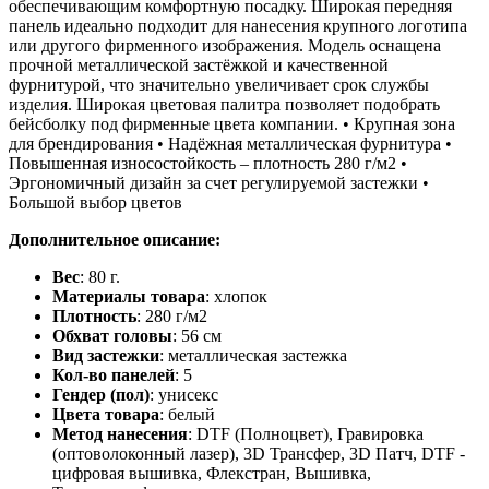
обеспечивающим комфортную посадку. Широкая передняя
панель идеально подходит для нанесения крупного логотипа
или другого фирменного изображения. Модель оснащена
прочной металлической застёжкой и качественной
фурнитурой, что значительно увеличивает срок службы
изделия. Широкая цветовая палитра позволяет подобрать
бейсболку под фирменные цвета компании. • Крупная зона
для брендирования • Надёжная металлическая фурнитура •
Повышенная износостойкость – плотность 280 г/м2 •
Эргономичный дизайн за счет регулируемой застежки •
Большой выбор цветов
Дополнительное описание:
Вес
: 80 г.
Материалы товара
: хлопок
Плотность
: 280 г/м2
Обхват головы
: 56 см
Вид застежки
: металлическая застежка
Кол-во панелей
: 5
Гендер (пол)
: унисекс
Цвета товара
: белый
Метод нанесения
: DTF (Полноцвет), Гравировка
(оптоволоконный лазер), 3D Трансфер, 3D Патч, DTF -
цифровая вышивка, Флекстран, Вышивка,