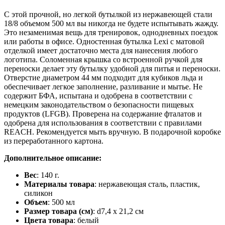
С этой прочной, но легкой бутылкой из нержавеющей стали
18/8 объемом 500 мл вы никогда не будете испытывать жажду.
Это незаменимая вещь для тренировок, однодневных поездок
или работы в офисе. Одностенная бутылка Lexi с матовой
отделкой имеет достаточно места для нанесения любого
логотипа. Соломенная крышка со встроенной ручкой для
переноски делает эту бутылку удобной для питья и переноски.
Отверстие диаметром 44 мм подходит для кубиков льда и
обеспечивает легкое заполнение, разливание и мытье. Не
содержит БФА, испытана и одобрена в соответствии с
немецким законодательством о безопасности пищевых
продуктов (LFGB). Проверена на содержание фталатов и
одобрена для использования в соответствии с правилами
REACH. Рекомендуется мыть вручную. В подарочной коробке
из переработанного картона.
Дополнительное описание:
Вес
: 140 г.
Материалы товара
: нержавеющая cталь, пластик,
силикон
Объем
: 500 мл
Размер товара (см)
: d7,4 х 21,2 см
Цвета товара
: белый