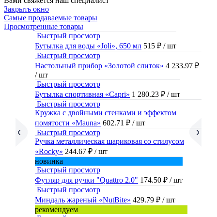
Вами свяжется наш специалист
Закрыть окно
Самые продаваемые товары
Просмотренные товары
Быстрый просмотр
Бутылка для воды «Joli», 650 мл
515 ₽
/ шт
Быстрый просмотр
Настольный прибор «Золотой слиток»
4 233.97 ₽
/ шт
Быстрый просмотр
Бутылка спортивная «Capri»
1 280.23 ₽
/ шт
Быстрый просмотр
Кружка с двойными стенками и эффектом
помятости «Mauna»
602.71 ₽
/ шт
Быстрый просмотр
Ручка металлическая шариковая со стилусом
«Rocky»
244.67 ₽
/ шт
новинка
Быстрый просмотр
Футляр для ручки "Quattro 2.0"
174.50 ₽
/ шт
Быстрый просмотр
Миндаль жареный «NutBite»
429.79 ₽
/ шт
рекомендуем